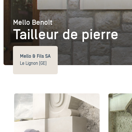
Mello Benoît
Mello Benoît
Tailleur de pierre
Mello & Fils SA
Le Lignon (GE)