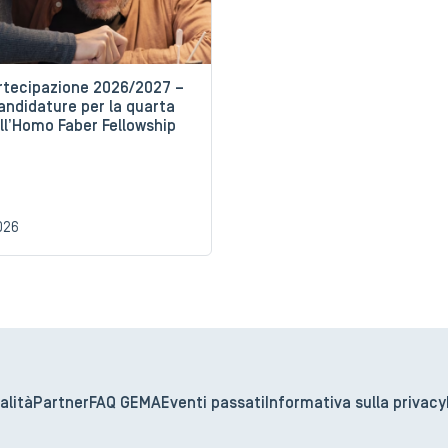
artecipazione 2026/2027 –
andidature per la quarta
ll’Homo Faber Fellowship
026
alità
Partner
FAQ GEMA
Eventi passati
Informativa sulla privacy