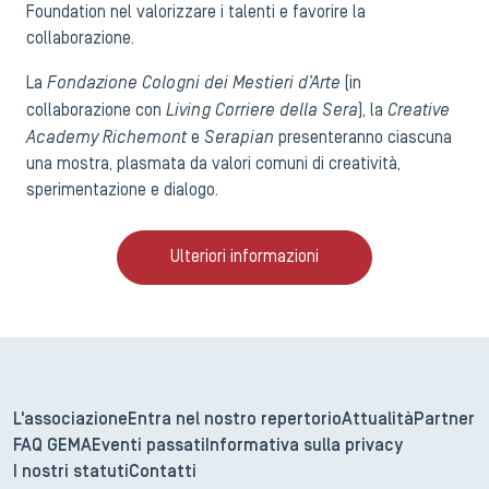
Foundation nel valorizzare i talenti e favorire la
collaborazione.
Fondazione Cologni dei Mestieri d’Arte
La
(in
Living Corriere della Sera
Creative
collaborazione con
), la
Academy Richemont
Serapian
e
presenteranno ciascuna
una mostra, plasmata da valori comuni di creatività,
sperimentazione e dialogo.
Ulteriori informazioni
L'associazione
Entra nel nostro repertorio
Attualità
Partner
FAQ GEMA
Eventi passati
Informativa sulla privacy
I nostri statuti
Contatti