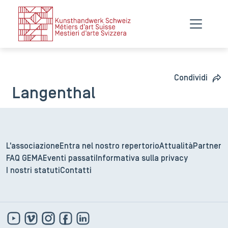
Condividi
Langenthal
L'associazione
Entra nel nostro repertorio
Attualità
Partner
FAQ GEMA
Eventi passati
Informativa sulla privacy
I nostri statuti
Contatti