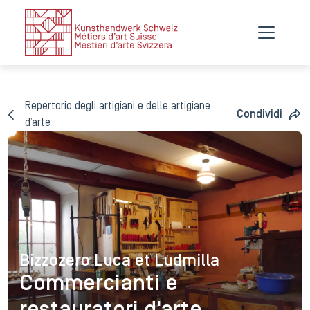
Repertorio degli artigiani e delle artigiane
Condividi
d’arte
Bizzozero Luca et Ludmilla
Bizzozero Luca et Ludmilla
Commercianti e