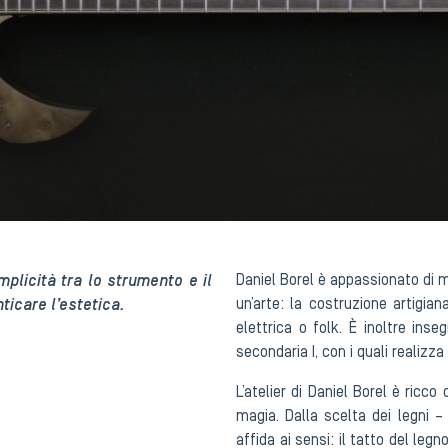
mplicità tra lo strumento e il
Daniel Borel è appassionato di m
icare l’estetica.
un’arte: la costruzione artigiana
elettrica o folk. È inoltre inse
secondaria I, con i quali realizza
L’atelier di Daniel Borel è ricc
magia. Dalla scelta dei legni – 
affida ai sensi: il tatto del leg