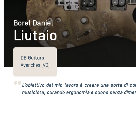
Borel Daniel
Borel Daniel
Liutaio
DB Guitars
Avenches (VD)
L’obiettivo del mio lavoro è creare una sorta di co
musicista, curando ergonomia e suono senza diment