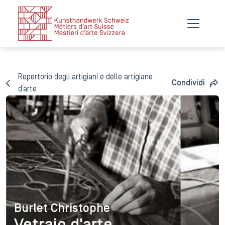
Repertorio degli artigiani e delle artigiane
Condividi
d’arte
Burlet Christophe
Burlet Christophe