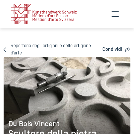
Repertorio degli artigiani e delle artigiane
Condividi
d’arte
Du Bois Vincent
Du Bois Vincent