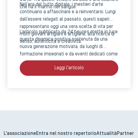
Nell’era del tutto digitale, i mestieri d’arte
che ha il marmo nel sangue.
continuano a affascinare e a reinventarsi. Lungi
dall’essere relegati al passato, questi saperi
rappresentano oggi una vera scelta di vita per
24 heures
L’articolo pubblicato da
mette in luce
molti giovani artigiani e artigiane, alla ricerca di
questa dinamica positiva sostenuta da una
senso, autenticità e creatività.
nuova generazione motivata, da luoghi di
formazione impegnati e da eventi dedicati come
le Giornate Europee dei Mestieri d’Arte.
Leggi l'articolo
Trasmissione, innovazione, passione: i mestieri
d’arte si affermano più che mai come una
ricchezza da preservare e far vivere.
L'associazione
Entra nel nostro repertorio
Attualità
Partner