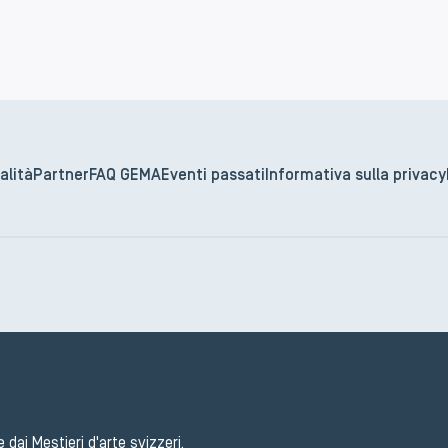
alità
Partner
FAQ GEMA
Eventi passati
Informativa sulla privacy
e dai Mestieri d'arte svizzeri.