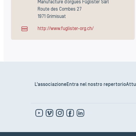
Manufacture d’orgues Füglister Sàrl
Route des Combes 27
1971 Grimisuat
http://www.fuglister-org.ch/
L'associazione
Entra nel nostro repertorio
Attu