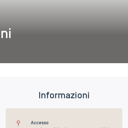
ette
ni
Informazioni
Accesso