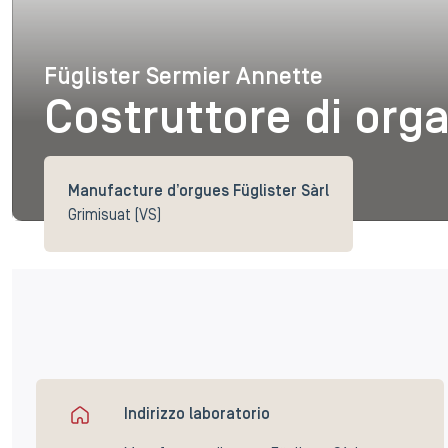
Füglister Sermier Annette
Füglister Sermier Ann
Costruttore di orga
Manufacture d’orgues Füglister Sàrl
Grimisuat (VS)
Indirizzo laboratorio