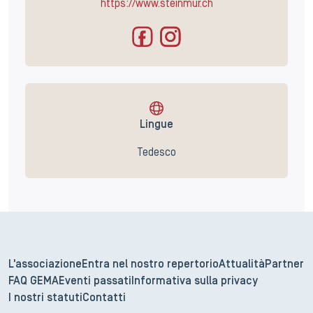
https://www.steinmur.ch
Lingue
Tedesco
L'associazione
Entra nel nostro repertorio
Attualità
Partner
FAQ GEMA
Eventi passati
Informativa sulla privacy
I nostri statuti
Contatti