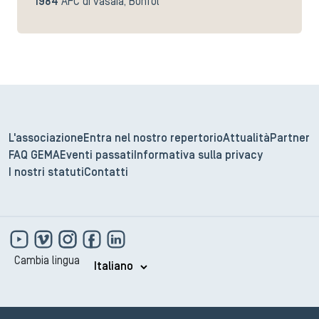
1984
AFC di vasaia, Bonfol
L'associazione
Entra nel nostro repertorio
Attualità
Partner
FAQ GEMA
Eventi passati
Informativa sulla privacy
I nostri statuti
Contatti
Cambia lingua