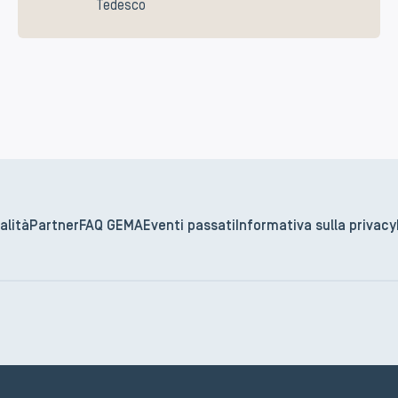
Tedesco
alità
Partner
FAQ GEMA
Eventi passati
Informativa sulla privacy