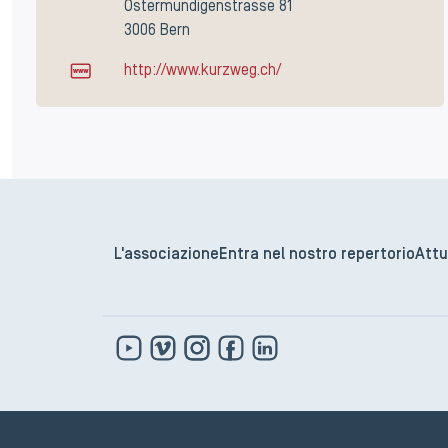
Ostermundigenstrasse 81
3006 Bern
http://www.kurzweg.ch/
L'associazione
Entra nel nostro repertorio
Attu