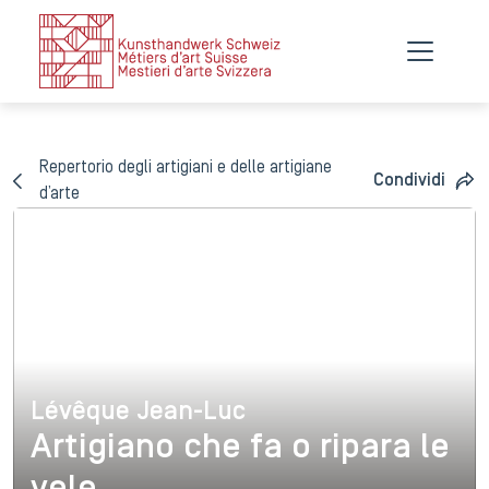
Repertorio degli artigiani e delle artigiane
Condividi
d’arte
Lévêque Jean-Luc
Lévêque Jean-Luc
Artigiano che fa o ripara le