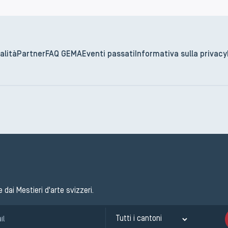
alità
Partner
FAQ GEMA
Eventi passati
Informativa sulla privacy
e dai Mestieri d'arte svizzeri.