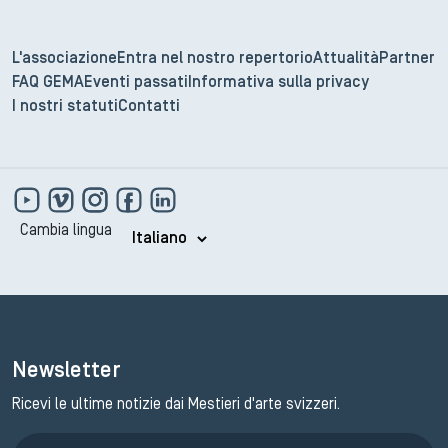
L'associazione
Entra nel nostro repertorio
Attualità
Partner
FAQ GEMA
Eventi passati
Informativa sulla privacy
I nostri statuti
Contatti
Cambia lingua
Newsletter
Ricevi le ultime notizie dai Mestieri d'arte svizzeri.
Iscrizione GEMA