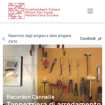
Repertorio degli artigiani e delle artigiane
Condividi
d’arte
Racordon Cannelle
Racordon Cannelle