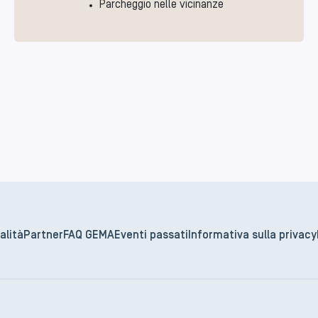
Parcheggio nelle vicinanze
alità
Partner
FAQ GEMA
Eventi passati
Informativa sulla privacy