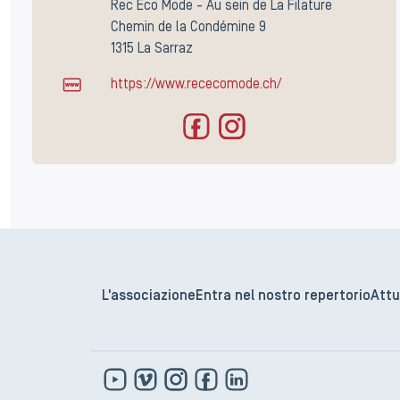
Rec Eco Mode - Au sein de La Filature
Chemin de la Condémine 9
1315 La Sarraz
https://www.rececomode.ch/
L'associazione
Entra nel nostro repertorio
Attu