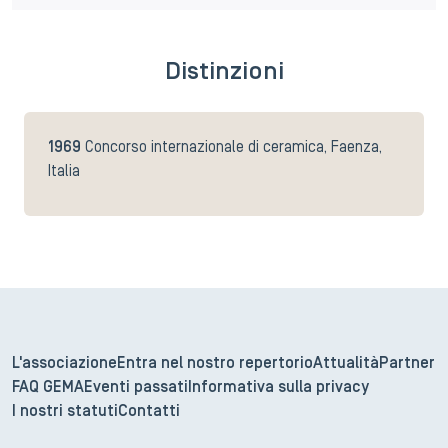
Distinzioni
1969
Concorso internazionale di ceramica, Faenza,
Italia
L'associazione
Entra nel nostro repertorio
Attualità
Partner
FAQ GEMA
Eventi passati
Informativa sulla privacy
I nostri statuti
Contatti