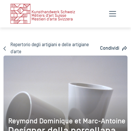
Repertorio degli artigiani e delle artigiane
Condividi
d’arte
Reymond Dominique et Marc-Antoine
Reymond Dominique et Marc