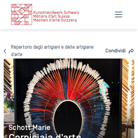
Repertorio degli artigiani e delle artigiane
Condividi
d’arte
Schott Marie
Schott Marie