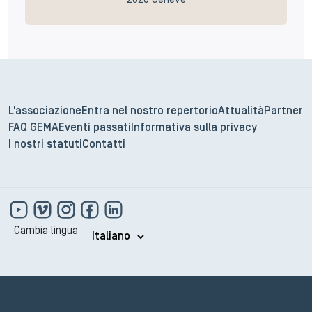
2026 Genève
L'associazione
Entra nel nostro repertorio
Attualità
Partner
FAQ GEMA
Eventi passati
Informativa sulla privacy
I nostri statuti
Contatti
Cambia lingua