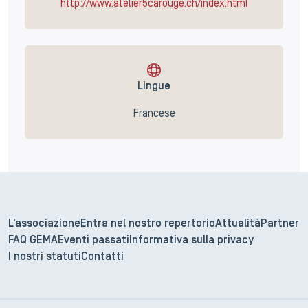
http://www.atelier5carouge.ch/index.html
Lingue
Francese
L'associazione
Entra nel nostro repertorio
Attualità
Partner
FAQ GEMA
Eventi passati
Informativa sulla privacy
I nostri statuti
Contatti