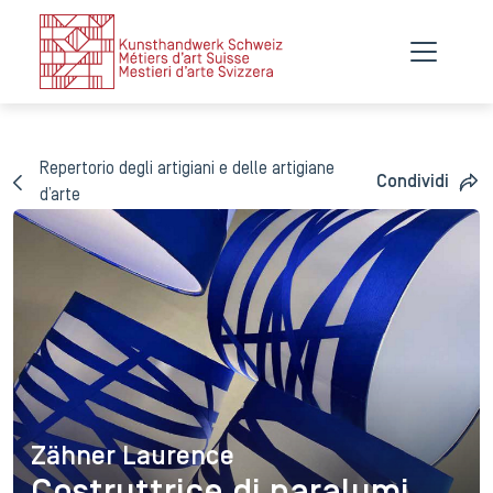
Repertorio degli artigiani e delle artigiane
Condividi
d’arte
Zähner Laurence
Zähner Laurence