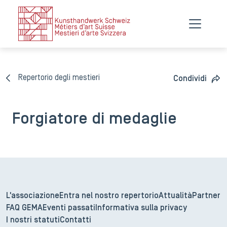
Repertorio degli mestieri
Condividi
Forgiatore di medaglie
L'associazione
Entra nel nostro repertorio
Attualità
Partner
FAQ GEMA
Eventi passati
Informativa sulla privacy
I nostri statuti
Contatti