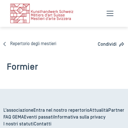
Repertorio degli mestieri
Condividi
Formier
L'associazione
Entra nel nostro repertorio
Attualità
Partner
FAQ GEMA
Eventi passati
Informativa sulla privacy
I nostri statuti
Contatti