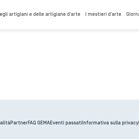
gli artigiani e delle artigiane d’arte
I mestieri d’arte
Giorn
alità
Partner
FAQ GEMA
Eventi passati
Informativa sulla privacy