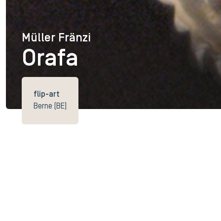
Müller Fränzi
Müller Fränzi
Orafa
flip-art
Berne (BE)