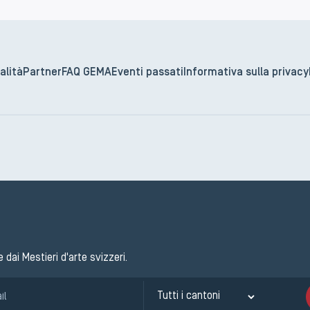
alità
Partner
FAQ GEMA
Eventi passati
Informativa sulla privacy
e dai Mestieri d'arte svizzeri.