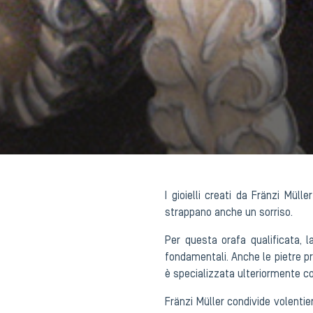
I gioielli creati da Fränzi Müll
strappano anche un sorriso.
Per questa orafa qualificata, 
fondamentali. Anche le pietre p
è specializzata ulteriormente
Fränzi Müller condivide volentier