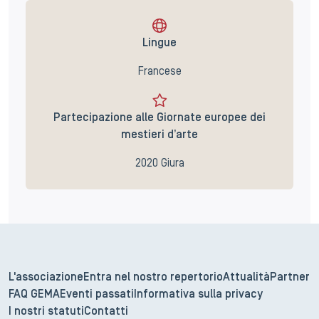
Lingue
Francese
Partecipazione alle Giornate europee dei
mestieri d’arte
2020 Giura
L'associazione
Entra nel nostro repertorio
Attualità
Partner
FAQ GEMA
Eventi passati
Informativa sulla privacy
I nostri statuti
Contatti