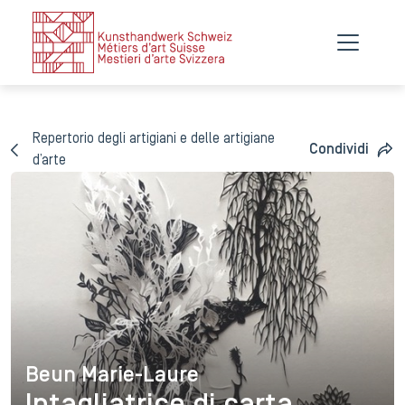
Repertorio degli artigiani e delle artigiane
Condividi
d’arte
Beun Marie-Laure
Beun Marie-Laure