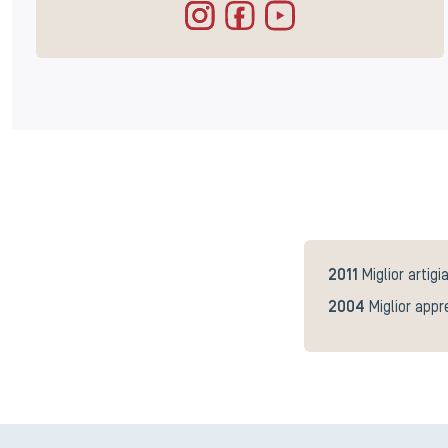
2011
Miglior artigi
2004
Miglior appr