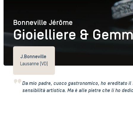
Bonneville Jérôme
Bonneville Jérôme
Gioielliere & Gem
J.Bonneville
Lausanne (VD)
Da mio padre, cuoco gastronomico, ho ereditato il 
sensibilità artistica. Ma è alle pietre che li ho dedic