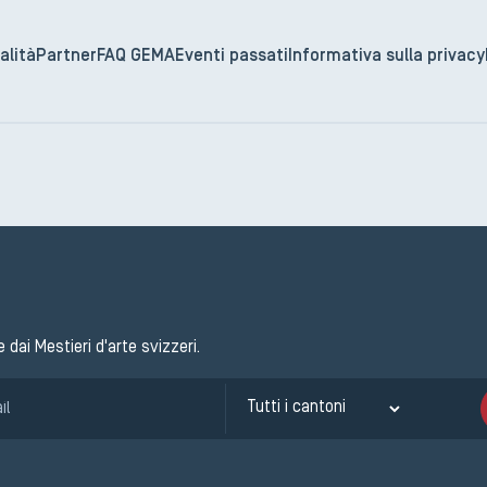
alità
Partner
FAQ GEMA
Eventi passati
Informativa sulla privacy
e dai Mestieri d'arte svizzeri.