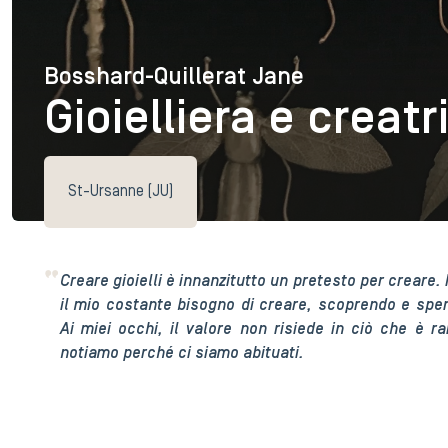
Bosshard-Quillerat Jane
Bosshard-Quillerat Ja
Gioielliera e creatr
St-Ursanne (JU)
Creare gioielli è innanzitutto un pretesto per creare
il mio costante bisogno di creare, scoprendo e spe
Ai miei occhi, il valore non risiede in ciò che è r
notiamo perché ci siamo abituati.