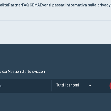
alità
Partner
FAQ GEMA
Eventi passati
Informativa sulla privacy
e dai Mestieri d'arte svizzeri.