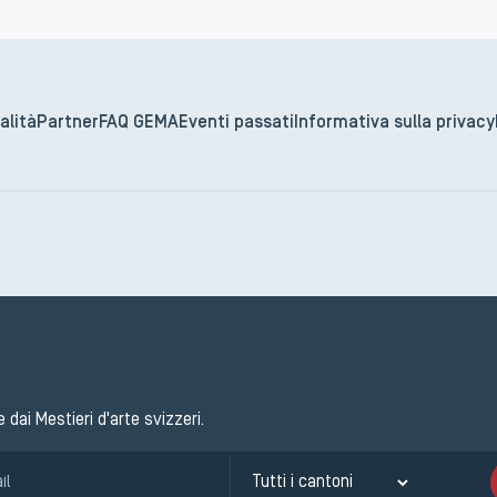
alità
Partner
FAQ GEMA
Eventi passati
Informativa sulla privacy
e dai Mestieri d'arte svizzeri.