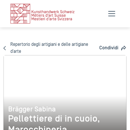
Repertorio degli artigiani e delle artigiane
Condividi
d’arte
Brägger Sabina
Brägger Sabina
Pellettiere di in cuoio,