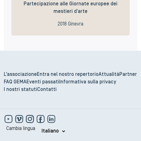
Partecipazione alle Giornate europee dei
mestieri d’arte
2018 Ginevra
L'associazione
Entra nel nostro repertorio
Attualità
Partner
FAQ GEMA
Eventi passati
Informativa sulla privacy
I nostri statuti
Contatti
Cambia lingua