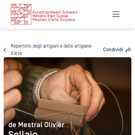
Repertorio degli artigiani e delle artigiane
Condividi
d’arte
de Mestral Olivier
de Mestral Olivier