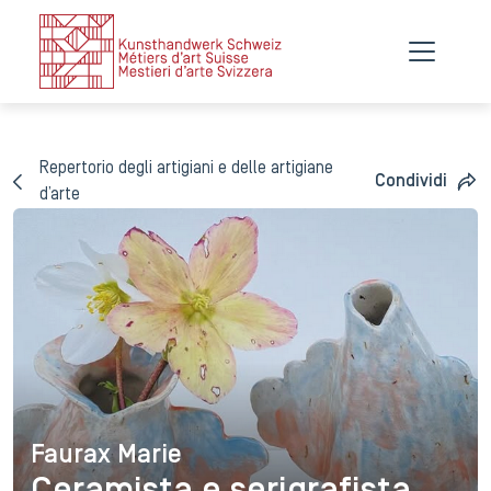
Repertorio degli artigiani e delle artigiane
Condividi
d’arte
Faurax Marie
Faurax Marie