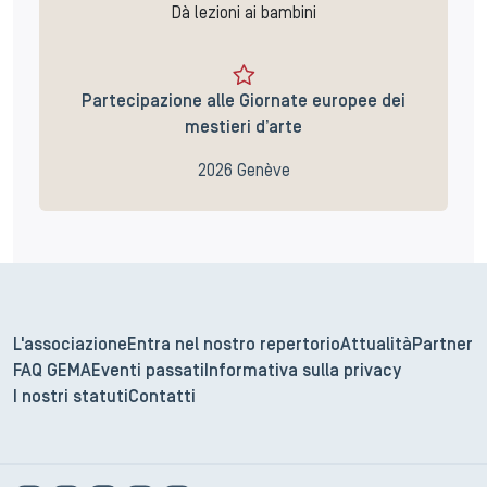
Dà lezioni ai bambini
Partecipazione alle Giornate europee dei
mestieri d’arte
2026 Genève
L'associazione
Entra nel nostro repertorio
Attualità
Partner
FAQ GEMA
Eventi passati
Informativa sulla privacy
I nostri statuti
Contatti