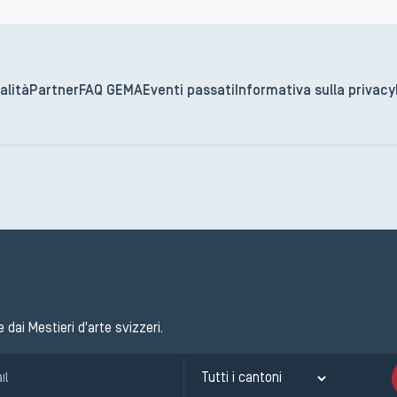
alità
Partner
FAQ GEMA
Eventi passati
Informativa sulla privacy
e dai Mestieri d'arte svizzeri.