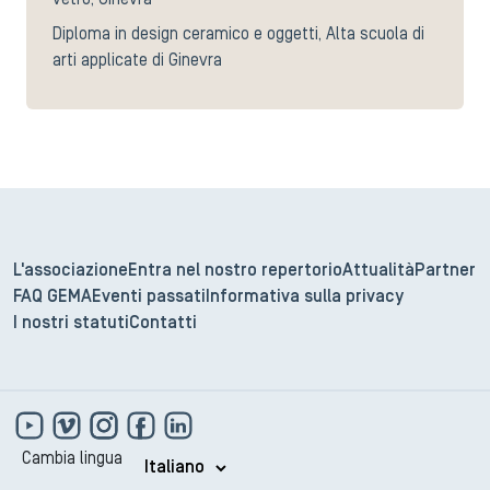
vetro, Ginevra
Diploma in design ceramico e oggetti, Alta scuola di
arti applicate di Ginevra
L'associazione
Entra nel nostro repertorio
Attualità
Partner
FAQ GEMA
Eventi passati
Informativa sulla privacy
I nostri statuti
Contatti
Cambia lingua