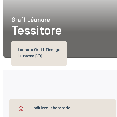
Graff Léonore
Graff Léonore
Tessitore
Léonore Graff Tissage
Lausanne (VD)
Indirizzo laboratorio