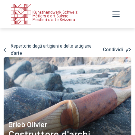
Repertorio degli artigiani e delle artigiane
Condividi
d’arte
Grieb Olivier
Grieb Olivier