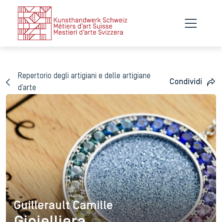
Repertorio degli artigiani e delle artigiane
Condividi
d’arte
Guillerault Camille
Guillerault Camille