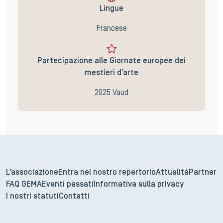
Lingue
Francese
Partecipazione alle Giornate europee dei
mestieri d’arte
2025 Vaud
L'associazione
Entra nel nostro repertorio
Attualità
Partner
FAQ GEMA
Eventi passati
Informativa sulla privacy
I nostri statuti
Contatti