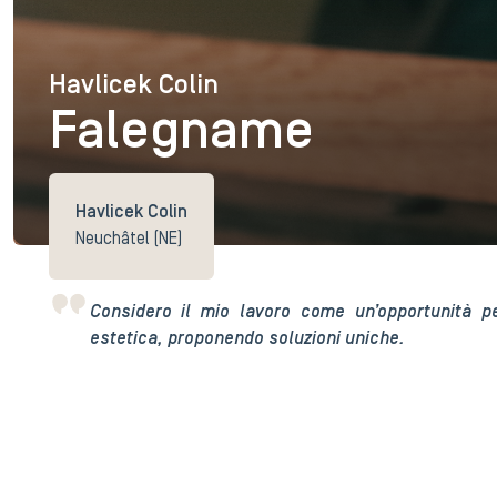
Havlicek Colin
Havlicek Colin
Falegname
Havlicek Colin
Neuchâtel (NE)
Considero il mio lavoro come un’opportunità pe
estetica, proponendo soluzioni uniche.