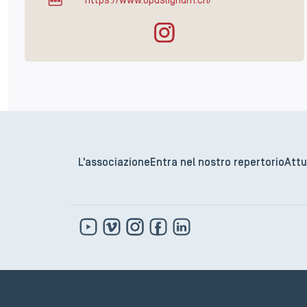
https://www.opuslignum.ch/
L'associazione
Entra nel nostro repertorio
Attu