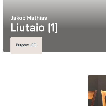
Jakob Mathias
Jakob Mathias
Liutaio (1)
Burgdorf (BE)