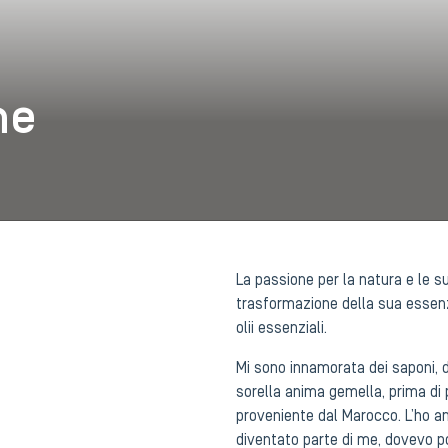
ne
La passione per la natura e le s
trasformazione della sua essenz
olii essenziali.
Mi sono innamorata dei saponi, d
sorella anima gemella, prima di 
proveniente dal Marocco. L’ho ann
diventato parte di me, dovevo po