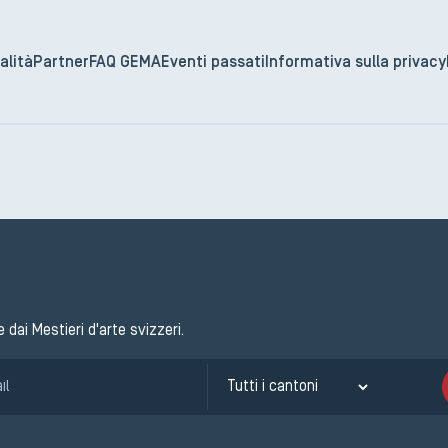
alità
Partner
FAQ GEMA
Eventi passati
Informativa sulla privacy
e dai Mestieri d'arte svizzeri.