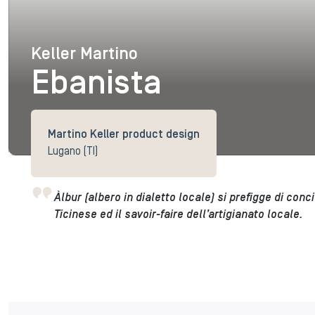
Keller Martino
Keller Martino
Ebanista
Martino Keller product design
Lugano (TI)
Àlbur (albero in dialetto locale) si prefigge di con
Ticinese ed il savoir-faire dell’artigianato locale.