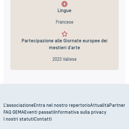
Lingue
Francese
Partecipazione alle Giornate europee dei
mestieri d’arte
2023 Vallese
L'associazione
Entra nel nostro repertorio
Attualità
Partner
FAQ GEMA
Eventi passati
Informativa sulla privacy
I nostri statuti
Contatti