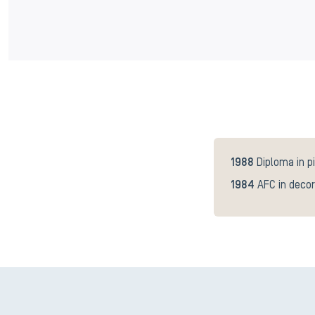
1988
Diploma in p
1984
AFC in decor