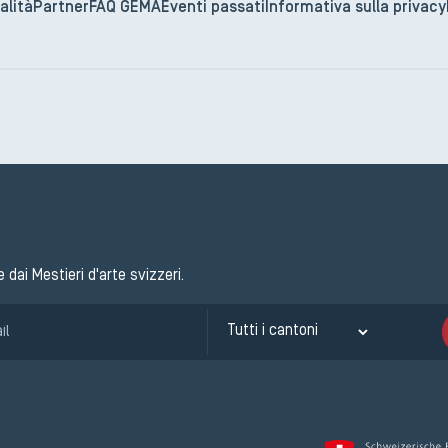
alità
Partner
FAQ GEMA
Eventi passati
Informativa sulla privacy
e dai Mestieri d'arte svizzeri.