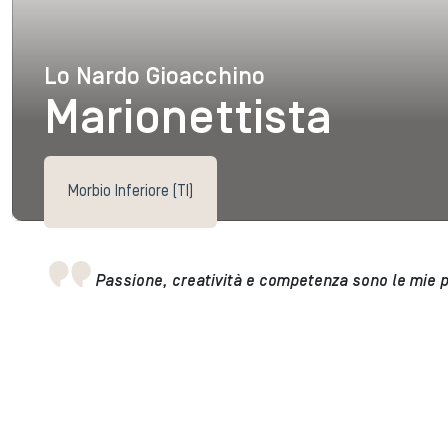
Lo Nardo Gioacchino
Lo Nardo Gioacchino
Marionettista
Morbio Inferiore (TI)
Passione, creatività e competenza sono le mie pa