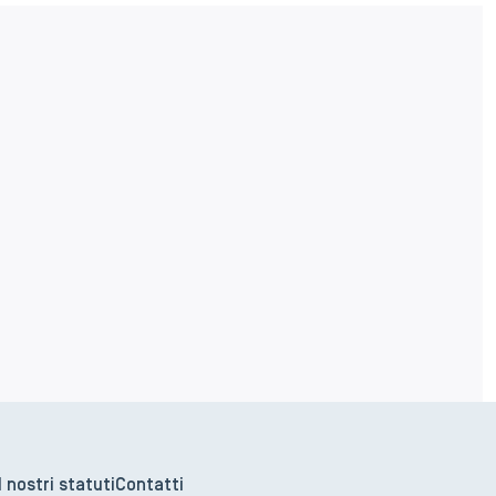
I nostri statuti
Contatti