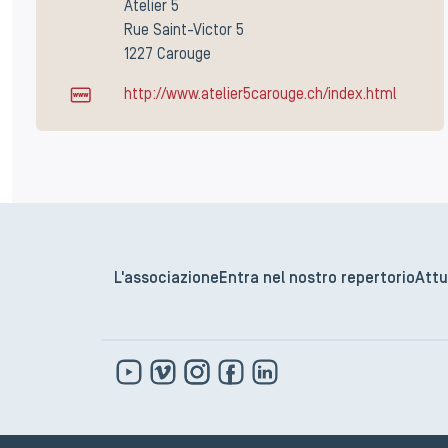
Atelier 5
Rue Saint-Victor 5
1227 Carouge
http://www.atelier5carouge.ch/index.html
L'associazione
Entra nel nostro repertorio
Attu