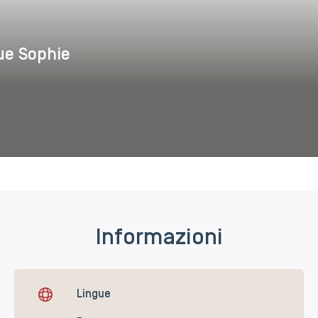
bue Sophie
erine & Tagliabue Sophie
Informazioni
Lingue