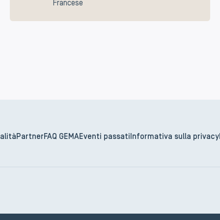
Francese
alità
Partner
FAQ GEMA
Eventi passati
Informativa sulla privacy