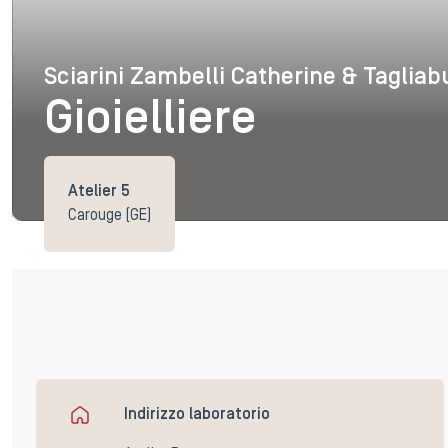
Sciarini Zambelli Catherine & Taglia
Sciarini Zambelli Cath
Gioielliere
Atelier 5
Carouge (GE)
Indirizzo laboratorio