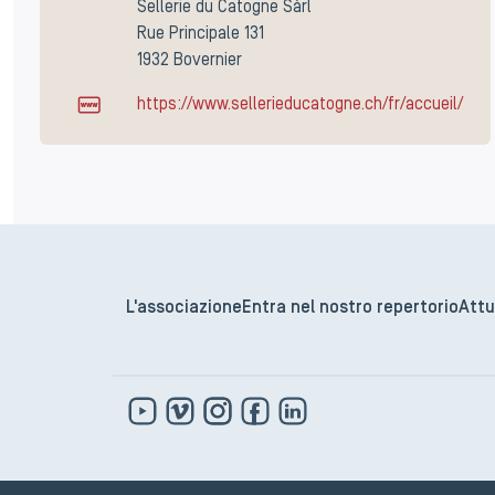
Sellerie du Catogne Sàrl
Rue Principale 131
1932 Bovernier
https://www.sellerieducatogne.ch/fr/accueil/
L'associazione
Entra nel nostro repertorio
Attu