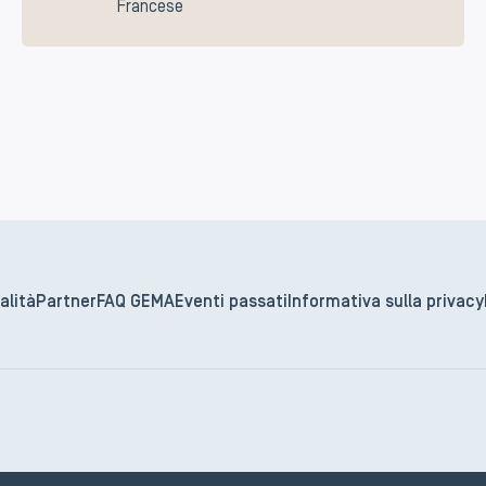
Francese
alità
Partner
FAQ GEMA
Eventi passati
Informativa sulla privacy