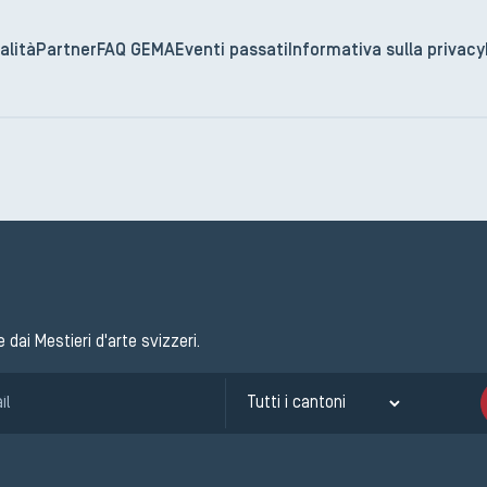
alità
Partner
FAQ GEMA
Eventi passati
Informativa sulla privacy
e dai Mestieri d'arte svizzeri.