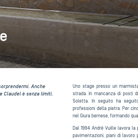
re
 sorprendermi. Anche
Uno stage presso un marmista 
 Claudel è senza limiti.
strada. In mancanza di posti d
Soletta. In seguito ha segui
professioni della pietra. Per ci
nel Giura bernese, formando quas
Dal 1994 André Vuille lavora la 
pavimentazioni, piani di lavor