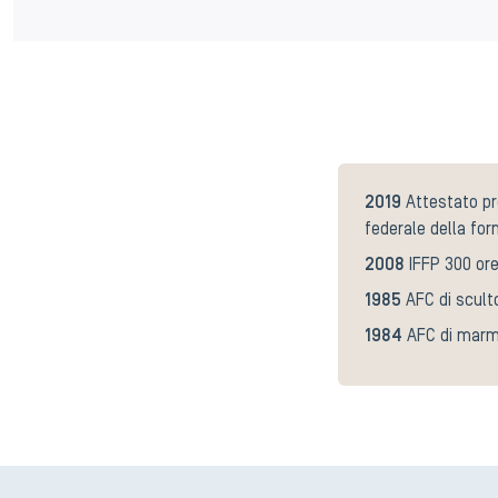
2019
Attestato pr
federale della for
2008
IFFP 300 ore
1985
AFC di scult
1984
AFC di marm